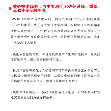
核心技术优势：
自主专利CpG佐剂系统，重
塑
流感疫苗免疫机制
HP-3001搭载华普生物自研、拥有完全自主知识产权的新型
CpG佐剂体系，依托先天免疫激活机制，实现免疫应答的精准
调控与强效提升。CpG佐剂可高效激活机体先天免疫系统，介
导下游特异性免疫应答全面增强，相较于传统流感疫苗，具备
三大核心技术特点：
- 免疫应答提质增效：可诱导机体更早产生保护性抗体，延长抗
体存续周期，强化免疫保护持久性；
- 抗原用量显著降低：在保障同等甚至更优免疫效果的前提下，
大幅减少流感抗原使用剂量，从源头降低高剂量抗原可能引发
的局部及全身不良反应，提升疫苗接种安全性；
- 免疫原性全面提升：突破传统疫苗免疫瓶颈，针对不同人群均
能实现更稳定的免疫保护效果。