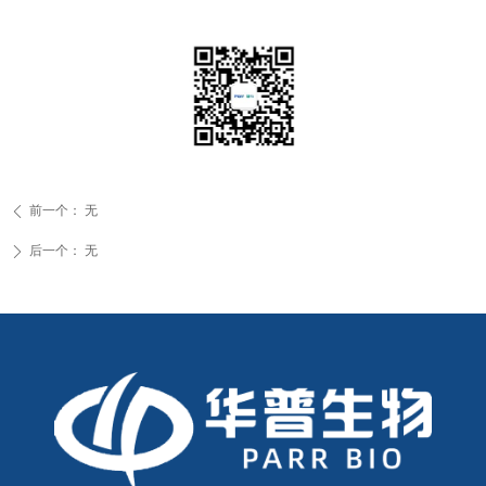
前一个：
无
ꄴ
后一个：
无
ꄲ